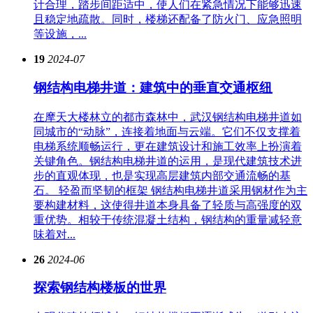
计合理，踏步间距适中，使人们在紧急情况下能够迅速
且稳定地疏散。同时，楼梯还配备了防火门、应急照明
等设施，...
19
2024-07
钢结构电梯井道：建筑中的垂直交通枢纽
在摩天大楼林立的都市森林中，武汉钢结构电梯井道如
同城市的“动脉”，连接着地面与云端。它们不仅支撑着
电梯系统顺畅运行，更在建筑设计和施工效率上扮演着
关键角色。钢结构电梯井道的运用，是现代建筑技术进
步的直观体现，也是实现高层建筑内部交通流畅的基
石。 轻盈而坚韧的框架 钢结构电梯井道采用钢材作为主
要构建材料，这使得井道本身具备了轻质与高强度的双
重优势。相较于传统混凝土结构，钢结构的重量减轻意
味着对...
26
2024-06
探索钢结构楼板的世界