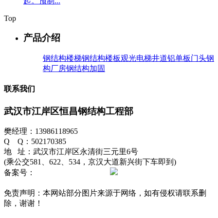
起。预制...
Top
产品介绍
钢结构楼梯
钢结构楼板
观光电梯井道
铝单板门头
钢
构厂房
钢结构加固
联系我们
武汉市江岸区恒昌钢结构工程部
樊经理：13986118965
Q Q：502170385
地 址：武汉市江岸区永清街三元里6号
(乘公交581、622、534，京汉大道新兴街下车即到)
备案号：
鄂ICP备12012596号-1
鄂公网安备42010202002511
号
免责声明：本网站部分图片来源于网络，如有侵权请联系删
除，谢谢！