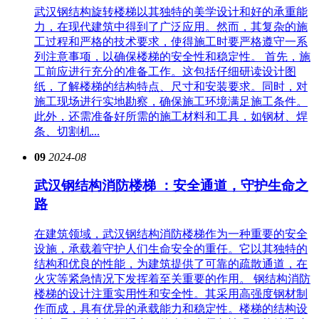
武汉钢结构旋转楼梯以其独特的美学设计和好的承重能
力，在现代建筑中得到了广泛应用。然而，其复杂的施
工过程和严格的技术要求，使得施工时要严格遵守一系
列注意事项，以确保楼梯的安全性和稳定性。 首先，施
工前应进行充分的准备工作。这包括仔细研读设计图
纸，了解楼梯的结构特点、尺寸和安装要求。同时，对
施工现场进行实地勘察，确保施工环境满足施工条件。
此外，还需准备好所需的施工材料和工具，如钢材、焊
条、切割机...
09
2024-08
武汉钢结构消防楼梯 ：安全通道，守护生命之
路
在建筑领域，武汉钢结构消防楼梯作为一种重要的安全
设施，承载着守护人们生命安全的重任。它以其独特的
结构和优良的性能，为建筑提供了可靠的疏散通道，在
火灾等紧急情况下发挥着至关重要的作用。 钢结构消防
楼梯的设计注重实用性和安全性。其采用高强度钢材制
作而成，具有优异的承载能力和稳定性。楼梯的结构设