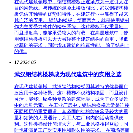
在现代建筑领域中，钢结构楼板正逐渐成为一道引人注
目的风景线。与传统的混凝土楼板相比，武汉钢结构楼
板凭借其独特的优势和特性，在建筑行业中赢得了越来
越广泛的应用。 钢结构楼板，简而言之，就是使用钢材
作为主要受力构件的楼板系统。这种楼板不仅重量轻，
而且强度高，能够承受较大的荷载。在高层建筑中，使
用钢结构楼板可以大大减轻整个建筑结构的自重，降低
对基础的要求，同时增加建筑的抗震性能。 除了结构上
的优...
17
2024-05
武汉钢结构楼梯成为现代建筑中的实用之选
在现代建筑领域，武汉钢结构楼梯因其独特的优势而广
泛应用于各种场景。这种楼梯不仅结构稳固，而且设计
灵活，能够适应各种复杂的建筑环境，成为了众多场景
中的常见元素。 在工业厂房中，钢结构楼梯常常是连接
不同楼层的重要通道。其坚固的结构能够承受较大的重
量和频繁的人员通行，为工人在厂房内的活动提供便
利。这种楼梯设计简洁大方，与工业风格相得益彰，同
时也能满足工厂对实用性和耐久性的要求。 在商场等商