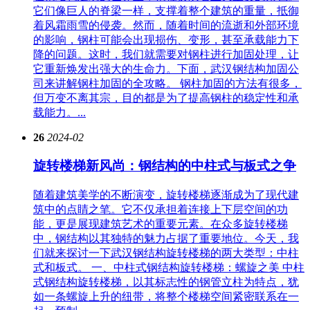
它们像巨人的脊梁一样，支撑着整个建筑的重量，抵御
着风霜雨雪的侵袭。然而，随着时间的流逝和外部环境
的影响，钢柱可能会出现损伤、变形，甚至承载能力下
降的问题。这时，我们就需要对钢柱进行加固处理，让
它重新焕发出强大的生命力。下面，武汉钢结构加固公
司来讲解钢柱加固的全攻略。 钢柱加固的方法有很多，
但万变不离其宗，目的都是为了提高钢柱的稳定性和承
载能力。...
26
2024-02
旋转楼梯新风尚：钢结构的中柱式与板式之争
随着建筑美学的不断演变，旋转楼梯逐渐成为了现代建
筑中的点睛之笔。它不仅承担着连接上下层空间的功
能，更是展现建筑艺术的重要元素。在众多旋转楼梯
中，钢结构以其独特的魅力占据了重要地位。今天，我
们就来探讨一下武汉钢结构旋转楼梯的两大类型：中柱
式和板式。 一、中柱式钢结构旋转楼梯：螺旋之美 中柱
式钢结构旋转楼梯，以其标志性的钢管立柱为特点，犹
如一条螺旋上升的纽带，将整个楼梯空间紧密联系在一