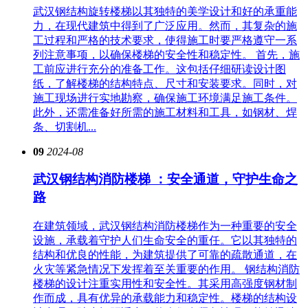
武汉钢结构旋转楼梯以其独特的美学设计和好的承重能
力，在现代建筑中得到了广泛应用。然而，其复杂的施
工过程和严格的技术要求，使得施工时要严格遵守一系
列注意事项，以确保楼梯的安全性和稳定性。 首先，施
工前应进行充分的准备工作。这包括仔细研读设计图
纸，了解楼梯的结构特点、尺寸和安装要求。同时，对
施工现场进行实地勘察，确保施工环境满足施工条件。
此外，还需准备好所需的施工材料和工具，如钢材、焊
条、切割机...
09
2024-08
武汉钢结构消防楼梯 ：安全通道，守护生命之
路
在建筑领域，武汉钢结构消防楼梯作为一种重要的安全
设施，承载着守护人们生命安全的重任。它以其独特的
结构和优良的性能，为建筑提供了可靠的疏散通道，在
火灾等紧急情况下发挥着至关重要的作用。 钢结构消防
楼梯的设计注重实用性和安全性。其采用高强度钢材制
作而成，具有优异的承载能力和稳定性。楼梯的结构设