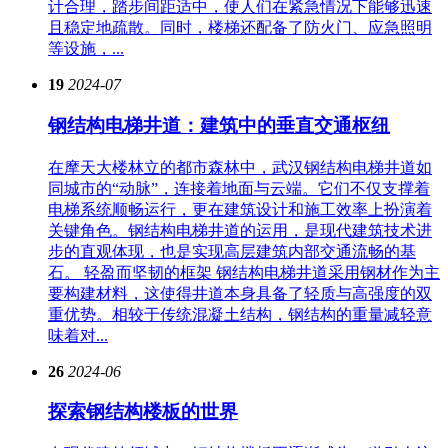
计合理，踏步间距适中，使人们在紧急情况下能够迅速
且稳定地疏散。同时，楼梯还配备了防火门、应急照明
等设施，...
19
2024-07
钢结构电梯井道：建筑中的垂直交通枢纽
在摩天大楼林立的都市森林中，武汉钢结构电梯井道如
同城市的“动脉”，连接着地面与云端。它们不仅支撑着
电梯系统顺畅运行，更在建筑设计和施工效率上扮演着
关键角色。钢结构电梯井道的运用，是现代建筑技术进
步的直观体现，也是实现高层建筑内部交通流畅的基
石。 轻盈而坚韧的框架 钢结构电梯井道采用钢材作为主
要构建材料，这使得井道本身具备了轻质与高强度的双
重优势。相较于传统混凝土结构，钢结构的重量减轻意
味着对...
26
2024-06
探索钢结构楼板的世界