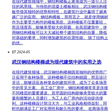
在现代建筑领域中，钢结构楼板正逐渐成为一道引人注
目的风景线。与传统的混凝土楼板相比，武汉钢结构楼
板凭借其独特的优势和特性，在建筑行业中赢得了越来
越广泛的应用。 钢结构楼板，简而言之，就是使用钢材
作为主要受力构件的楼板系统。这种楼板不仅重量轻，
而且强度高，能够承受较大的荷载。在高层建筑中，使
用钢结构楼板可以大大减轻整个建筑结构的自重，降低
对基础的要求，同时增加建筑的抗震性能。 除了结构上
的优...
17
2024-05
武汉钢结构楼梯成为现代建筑中的实用之选
在现代建筑领域，武汉钢结构楼梯因其独特的优势而广
泛应用于各种场景。这种楼梯不仅结构稳固，而且设计
灵活，能够适应各种复杂的建筑环境，成为了众多场景
中的常见元素。 在工业厂房中，钢结构楼梯常常是连接
不同楼层的重要通道。其坚固的结构能够承受较大的重
量和频繁的人员通行，为工人在厂房内的活动提供便
利。这种楼梯设计简洁大方，与工业风格相得益彰，同
时也能满足工厂对实用性和耐久性的要求。 在商场等商