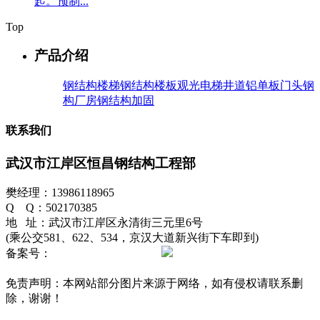
起。预制...
Top
产品介绍
钢结构楼梯
钢结构楼板
观光电梯井道
铝单板门头
钢
构厂房
钢结构加固
联系我们
武汉市江岸区恒昌钢结构工程部
樊经理：13986118965
Q Q：502170385
地 址：武汉市江岸区永清街三元里6号
(乘公交581、622、534，京汉大道新兴街下车即到)
备案号：
鄂ICP备12012596号-1
鄂公网安备42010202002511
号
免责声明：本网站部分图片来源于网络，如有侵权请联系删
除，谢谢！