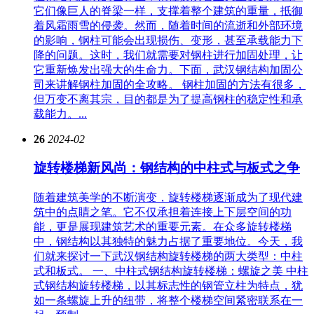
它们像巨人的脊梁一样，支撑着整个建筑的重量，抵御
着风霜雨雪的侵袭。然而，随着时间的流逝和外部环境
的影响，钢柱可能会出现损伤、变形，甚至承载能力下
降的问题。这时，我们就需要对钢柱进行加固处理，让
它重新焕发出强大的生命力。下面，武汉钢结构加固公
司来讲解钢柱加固的全攻略。 钢柱加固的方法有很多，
但万变不离其宗，目的都是为了提高钢柱的稳定性和承
载能力。...
26
2024-02
旋转楼梯新风尚：钢结构的中柱式与板式之争
随着建筑美学的不断演变，旋转楼梯逐渐成为了现代建
筑中的点睛之笔。它不仅承担着连接上下层空间的功
能，更是展现建筑艺术的重要元素。在众多旋转楼梯
中，钢结构以其独特的魅力占据了重要地位。今天，我
们就来探讨一下武汉钢结构旋转楼梯的两大类型：中柱
式和板式。 一、中柱式钢结构旋转楼梯：螺旋之美 中柱
式钢结构旋转楼梯，以其标志性的钢管立柱为特点，犹
如一条螺旋上升的纽带，将整个楼梯空间紧密联系在一