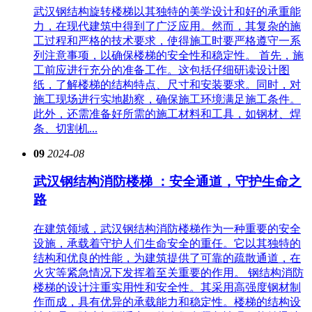
武汉钢结构旋转楼梯以其独特的美学设计和好的承重能
力，在现代建筑中得到了广泛应用。然而，其复杂的施
工过程和严格的技术要求，使得施工时要严格遵守一系
列注意事项，以确保楼梯的安全性和稳定性。 首先，施
工前应进行充分的准备工作。这包括仔细研读设计图
纸，了解楼梯的结构特点、尺寸和安装要求。同时，对
施工现场进行实地勘察，确保施工环境满足施工条件。
此外，还需准备好所需的施工材料和工具，如钢材、焊
条、切割机...
09
2024-08
武汉钢结构消防楼梯 ：安全通道，守护生命之
路
在建筑领域，武汉钢结构消防楼梯作为一种重要的安全
设施，承载着守护人们生命安全的重任。它以其独特的
结构和优良的性能，为建筑提供了可靠的疏散通道，在
火灾等紧急情况下发挥着至关重要的作用。 钢结构消防
楼梯的设计注重实用性和安全性。其采用高强度钢材制
作而成，具有优异的承载能力和稳定性。楼梯的结构设