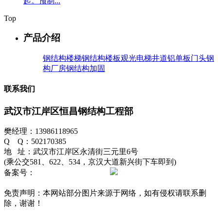
起。预制...
Top
产品介绍
钢结构楼梯
钢结构楼板
观光电梯井道
铝单板门头
钢
构厂房
钢结构加固
联系我们
武汉市江岸区恒昌钢结构工程部
樊经理：13986118965
Q Q：502170385
地 址：武汉市江岸区永清街三元里6号
(乘公交581、622、534，京汉大道新兴街下车即到)
备案号：
鄂ICP备12012596号-1
鄂公网安备42010202002511
号
免责声明：本网站部分图片来源于网络，如有侵权请联系删
除，谢谢！