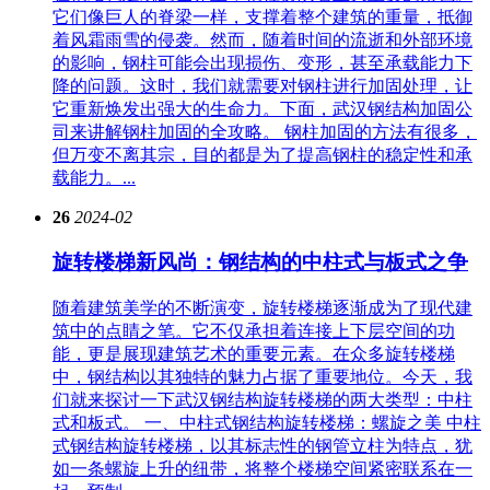
它们像巨人的脊梁一样，支撑着整个建筑的重量，抵御
着风霜雨雪的侵袭。然而，随着时间的流逝和外部环境
的影响，钢柱可能会出现损伤、变形，甚至承载能力下
降的问题。这时，我们就需要对钢柱进行加固处理，让
它重新焕发出强大的生命力。下面，武汉钢结构加固公
司来讲解钢柱加固的全攻略。 钢柱加固的方法有很多，
但万变不离其宗，目的都是为了提高钢柱的稳定性和承
载能力。...
26
2024-02
旋转楼梯新风尚：钢结构的中柱式与板式之争
随着建筑美学的不断演变，旋转楼梯逐渐成为了现代建
筑中的点睛之笔。它不仅承担着连接上下层空间的功
能，更是展现建筑艺术的重要元素。在众多旋转楼梯
中，钢结构以其独特的魅力占据了重要地位。今天，我
们就来探讨一下武汉钢结构旋转楼梯的两大类型：中柱
式和板式。 一、中柱式钢结构旋转楼梯：螺旋之美 中柱
式钢结构旋转楼梯，以其标志性的钢管立柱为特点，犹
如一条螺旋上升的纽带，将整个楼梯空间紧密联系在一