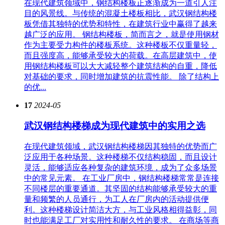
在现代建筑领域中，钢结构楼板正逐渐成为一道引人注
目的风景线。与传统的混凝土楼板相比，武汉钢结构楼
板凭借其独特的优势和特性，在建筑行业中赢得了越来
越广泛的应用。 钢结构楼板，简而言之，就是使用钢材
作为主要受力构件的楼板系统。这种楼板不仅重量轻，
而且强度高，能够承受较大的荷载。在高层建筑中，使
用钢结构楼板可以大大减轻整个建筑结构的自重，降低
对基础的要求，同时增加建筑的抗震性能。 除了结构上
的优...
17
2024-05
武汉钢结构楼梯成为现代建筑中的实用之选
在现代建筑领域，武汉钢结构楼梯因其独特的优势而广
泛应用于各种场景。这种楼梯不仅结构稳固，而且设计
灵活，能够适应各种复杂的建筑环境，成为了众多场景
中的常见元素。 在工业厂房中，钢结构楼梯常常是连接
不同楼层的重要通道。其坚固的结构能够承受较大的重
量和频繁的人员通行，为工人在厂房内的活动提供便
利。这种楼梯设计简洁大方，与工业风格相得益彰，同
时也能满足工厂对实用性和耐久性的要求。 在商场等商