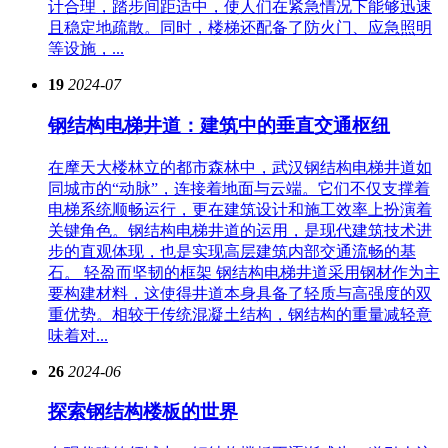
计合理，踏步间距适中，使人们在紧急情况下能够迅速
且稳定地疏散。同时，楼梯还配备了防火门、应急照明
等设施，...
19
2024-07
钢结构电梯井道：建筑中的垂直交通枢纽
在摩天大楼林立的都市森林中，武汉钢结构电梯井道如
同城市的“动脉”，连接着地面与云端。它们不仅支撑着
电梯系统顺畅运行，更在建筑设计和施工效率上扮演着
关键角色。钢结构电梯井道的运用，是现代建筑技术进
步的直观体现，也是实现高层建筑内部交通流畅的基
石。 轻盈而坚韧的框架 钢结构电梯井道采用钢材作为主
要构建材料，这使得井道本身具备了轻质与高强度的双
重优势。相较于传统混凝土结构，钢结构的重量减轻意
味着对...
26
2024-06
探索钢结构楼板的世界